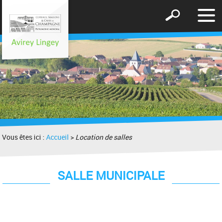
Affic
Afficher
le
le
men
formulaire
de
recherche
Vous êtes ici :
Accueil
>
Location de salles
SALLE MUNICIPALE