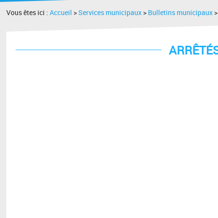
Vous êtes ici :
Accueil
>
Services municipaux
>
Bulletins municipaux
ARRÊTÉS