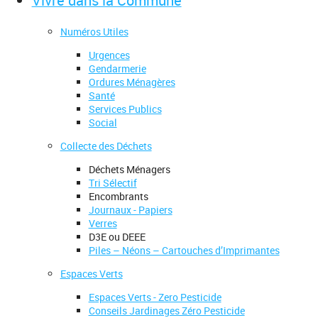
Vivre dans la Commune
Numéros Utiles
Urgences
Gendarmerie
Ordures Ménagères
Santé
Services Publics
Social
Collecte des Déchets
Déchets Ménagers
Tri Sélectif
Encombrants
Journaux - Papiers
Verres
D3E ou DEEE
Piles – Néons – Cartouches d’Imprimantes
Espaces Verts
Espaces Verts - Zero Pesticide
Conseils Jardinages Zéro Pesticide