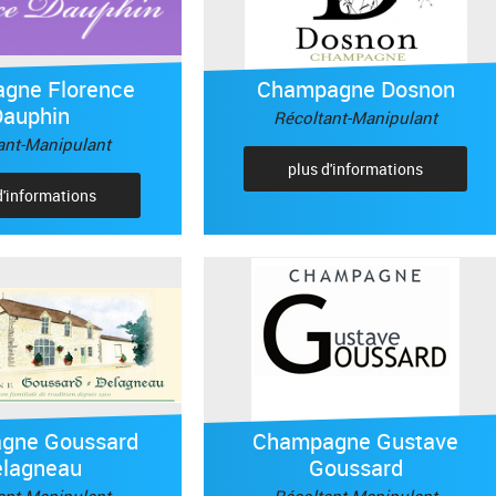
gne Florence
Champagne Dosnon
Dauphin
Récoltant-Manipulant
ant-Manipulant
plus d'informations
d'informations
gne Goussard
Champagne Gustave
elagneau
Goussard
ant-Manipulant
Récoltant-Manipulant