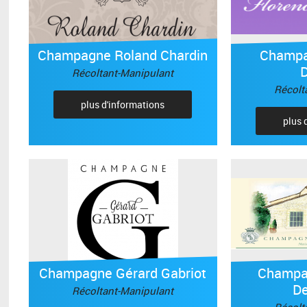
Champagne Roland Chardin
Champa
Récoltant-Manipulant
Récolt
plus d'informations
plus 
Champagne Gérard Gabriot
Champa
D
Récoltant-Manipulant
Récolt