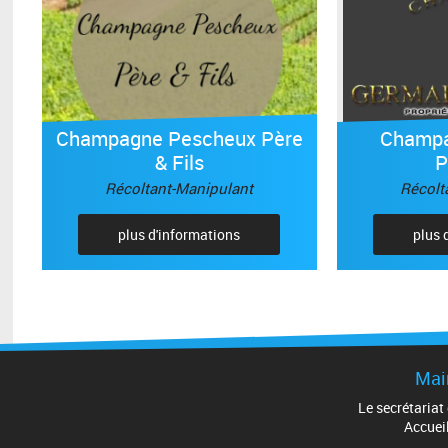
Champagne Pescheux Père
Champa
& Fils
P
Récoltant-Manipulant
Récolt
plus d'informations
plus 
Mair
Le secrétariat
Accueil