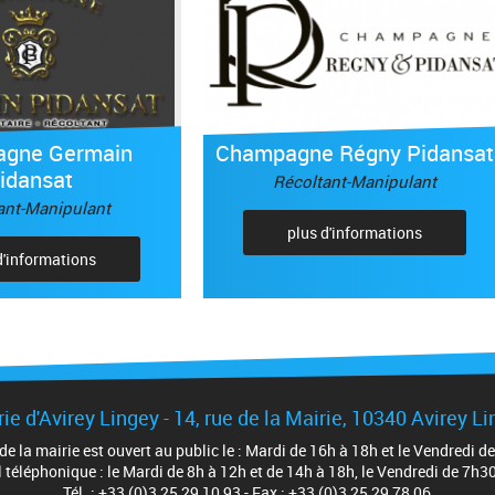
gne Germain
Champagne Régny Pidansat
idansat
Récoltant-Manipulant
ant-Manipulant
plus d'informations
d'informations
ie d'Avirey Lingey - 14, rue de la Mairie, 10340 Avirey L
 de la mairie est ouvert au public le : Mardi de 16h à 18h et le Vendredi 
 téléphonique : le Mardi de 8h à 12h et de 14h à 18h, le Vendredi de 7h3
Tél. : +33 (0)3 25 29 10 93 - Fax : +33 (0)3 25 29 78 06