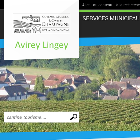
Aller :
au contenu
-
à la recherche
SERVICES MUNICIPAU
Effectuer
une
recherche