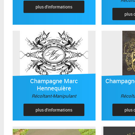
plus d'informations
plus 
Champagne Marc
Champagne
Hennequière
Récoltant-Manipulant
Récolt
plus d'informations
plus 