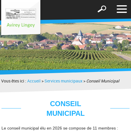
Affic
Afficher
le
le
men
formulaire
de
recherche
Vous êtes ici :
Accueil
>
Services municipaux
>
Conseil Municipal
CONSEIL
MUNICIPAL
Le conseil municipal élu en 2026 se compose de 11 membres :