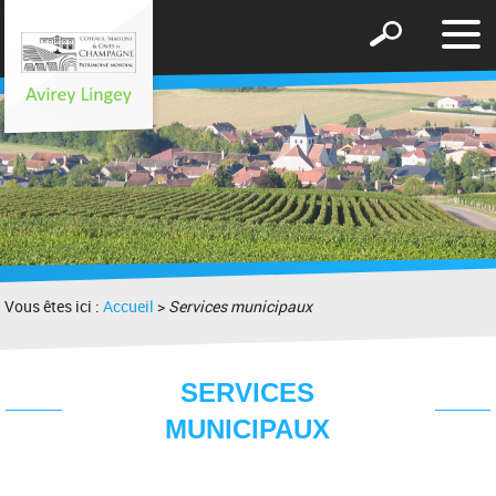
Affic
Afficher
le
le
men
formulaire
de
recherche
Vous êtes ici :
Accueil
>
Services municipaux
SERVICES
MUNICIPAUX