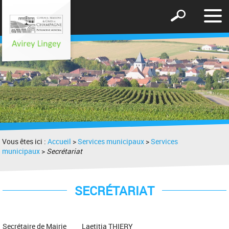
Affic
Afficher
le
le
men
formulaire
de
recherche
Vous êtes ici :
Accueil
>
Services municipaux
>
Services
municipaux
>
Secrétariat
SECRÉTARIAT
Secrétaire de Mairie Laetitia THIERY