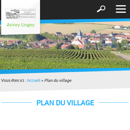
Affic
Afficher
le
le
men
formulaire
de
recherche
Vous êtes ici :
Accueil
>
Plan du village
PLAN DU VILLAGE