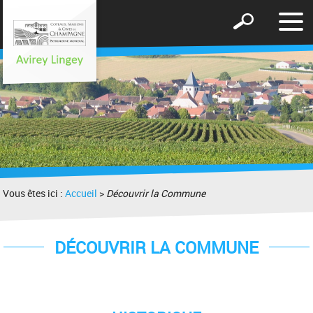
Affic
Afficher
le
le
men
formulaire
de
recherche
Vous êtes ici :
Accueil
>
Découvrir la Commune
DÉCOUVRIR LA COMMUNE