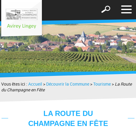
Affic
Afficher
le
le
men
formulaire
de
recherche
Vous êtes ici :
Accueil
>
Découvrir la Commune
>
Tourisme
>
La Route
du Champagne en Fête
LA ROUTE DU
CHAMPAGNE EN FÊTE