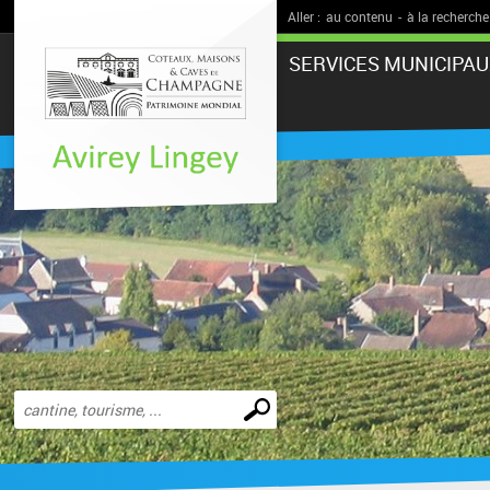
Aller :
au contenu
-
à la recherche
SERVICES MUNICIPAU
Effectuer
une
recherche