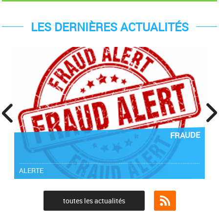
LES DERNIÈRES ACTUALITÉS
prev
next
FRAUDE
ALERTE
toutes les actualités
Flux RSS