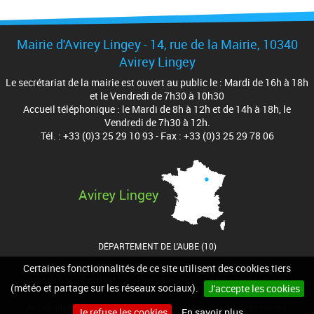
Mairie d'Avirey Lingey - 14, rue de la Mairie, 10340
Avirey Lingey
Le secrétariat de la mairie est ouvert au public le : Mardi de 16h à 18h
et le Vendredi de 7h30 à 10h30
Accueil téléphonique : le Mardi de 8h à 12h et de 14h à 18h, le
Vendredi de 7h30 à 12h.
Tél. : +33 (0)3 25 29 10 93 - Fax : +33 (0)3 25 29 78 06
DÉPARTEMENT DE L'AUBE (10)
Certaines fonctionnalités de ce site utilisent des cookies tiers
Accueil
Contact
Plan du site
Mentions légales
(météo et partage sur les réseaux sociaux).
J'accepte les cookies
Accessibilité
Cookies
Site internet pour communes
Je refuse les cookies
En savoir plus