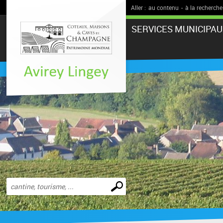
Aller :
au contenu
-
à la recherche
SERVICES MUNICIPAU
Effectuer
une
recherche