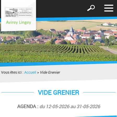
Affic
Afficher
le
le
men
formulaire
de
recherche
Vous êtes ici :
Accueil
>
Vide Grenier
VIDE GRENIER
AGENDA :
du 12-05-2026 au 31-05-2026