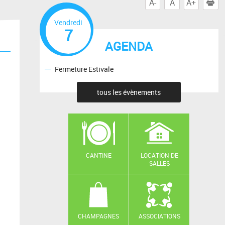
A-
A
A+
I
Vendredi
7
AGENDA
Fermeture Estivale
tous les évènements
CANTINE
LOCATION DE
SALLES
CHAMPAGNES
ASSOCIATIONS