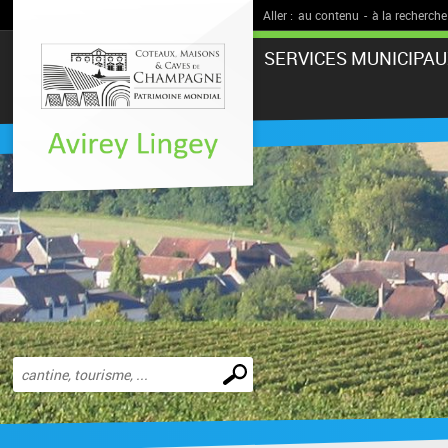
Aller :
au contenu
-
à la recherche
SERVICES MUNICIPAU
Effectuer
une
recherche