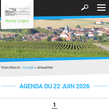
Affic
Afficher
le
le
men
formulaire
de
recherche
Vous êtes ici :
Accueil
>
Actualités
AGENDA DU 22 JUIN 2026
1