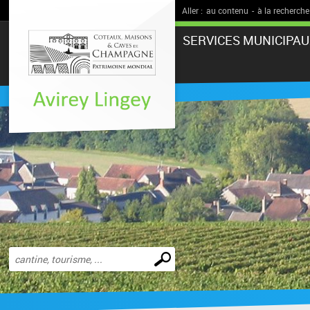
Aller :
au contenu
-
à la recherche
SERVICES MUNICIPAU
Effectuer
une
recherche