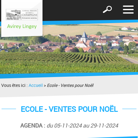
Affic
Afficher
le
le
men
formulaire
de
recherche
Vous êtes ici :
Accueil
>
Ecole - Ventes pour Noël
ECOLE - VENTES POUR NOËL
AGENDA :
du 05-11-2024 au 29-11-2024