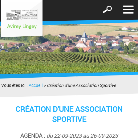
Affic
Afficher
le
le
men
formulaire
de
recherche
Vous êtes ici :
Accueil
>
Création d'une Association Sportive
CRÉATION D'UNE ASSOCIATION
SPORTIVE
AGENDA :
du 22-09-2023 au 26-09-2023