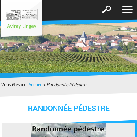
Affic
Afficher
le
le
men
formulaire
de
recherche
Vous êtes ici :
Accueil
>
Randonnée Pédestre
RANDONNÉE PÉDESTRE